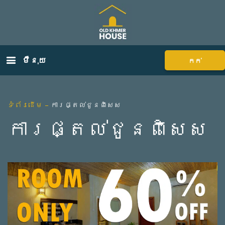
ម៉ឺនុយ
កក់
ទំព័រដើម
–
ការផ្តល់ជូនពិសេស
ការផ្តល់ជូនពិសេស