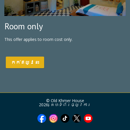
Room only
This offer applies to room cost only.
កក់ឥលូវនេះ
© Old Khmer House
2026, គេហទំព័រផ្លូវការ